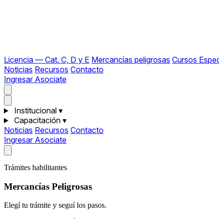
Licencia — Cat. C, D y E
Mercancías peligrosas
Cursos Espec
Noticias
Recursos
Contacto
Ingresar
Asociate
Institucional
▾
Capacitación
▾
Noticias
Recursos
Contacto
Ingresar
Asociate
Trámites habilitantes
Mercancías Peligrosas
Elegí tu trámite y seguí los pasos.